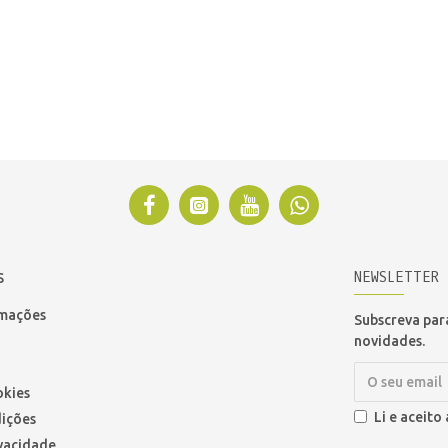
NEWSLETTER
S
amações
Subscreva para
novidades.
okies
Li e aceito
ições
ivacidade