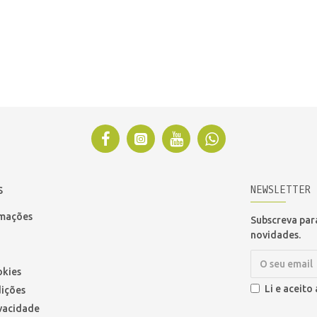
NEWSLETTER
S
amações
Subscreva para
novidades.
okies
Li e aceito
ições
ivacidade