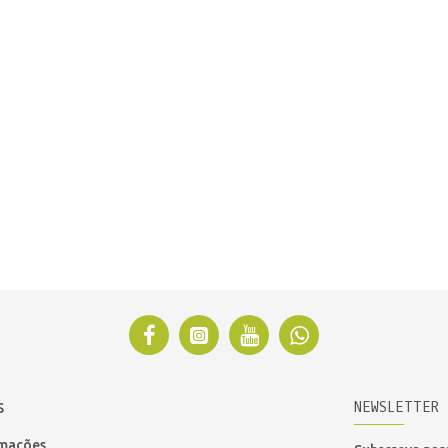
NEWSLETTER
S
amações