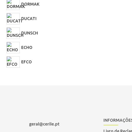
TORKE
DORMAK
ZOMAX
DUCATI
DUNSCH
ECHO
EFCO
EGO POWER
GOODYEAR
HONDA
INFORMAÇÕE
geral@cerile.pt
HUSQVARNA
Livro de Recl