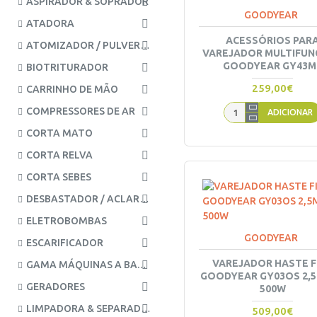
ASPIRADOR & SOPRADOR
GOODYEAR
ATADORA
ACESSÓRIOS PAR
ATOMIZADOR / PULVERIZADOR
VAREJADOR MULTIFU
GOODYEAR GY43M
BIOTRITURADOR
259,00€
CARRINHO DE MÃO
COMPRESSORES DE AR
ADICIONAR
CORTA MATO
CORTA RELVA
CORTA SEBES
DESBASTADOR / ACLAREADOR
ELETROBOMBAS
GOODYEAR
ESCARIFICADOR
VAREJADOR HASTE F
GAMA MÁQUINAS A BATERIA
GOODYEAR GY03OS 2,5
GERADORES
500W
LIMPADORA & SEPARADORA
509,00€