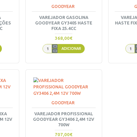
GOODYEAR
A
VAREJADOR GASOLINA
VAREJ
NÇÕES
GOODYEAR GY3405 HASTE
HASTE FIX
C
FIXA 25.4CC
368,00€
ADICIONAR
GOODYEAR
IXA
VAREJADOR PROFISSIONAL
M 12V
GOODYEAR GY3406 2,4M 12V
700W
707,00€