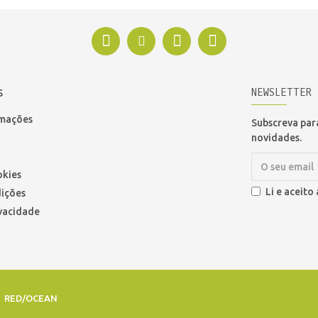
NEWSLETTER
S
amações
Subscreva para
novidades.
okies
Li e aceito
ições
ivacidade
r
RED/OCEAN