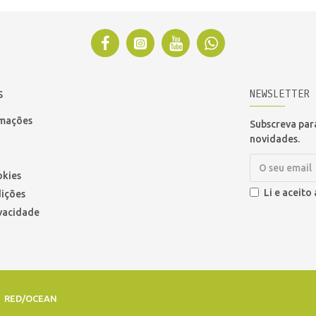
NEWSLETTER
S
amações
Subscreva para
novidades.
okies
Li e aceito
ições
ivacidade
r
RED/OCEAN