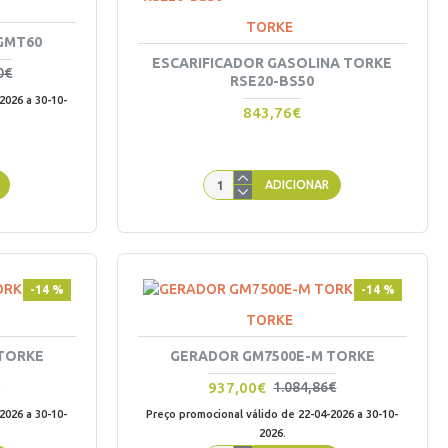
TORKE
GMT60
ESCARIFICADOR GASOLINA TORKE
0€
RSE20-BS50
2026 a 30-10-
843,76€
ADICIONAR
-14 %
-14 %
TORKE
TORKE
GERADOR GM7500E-M TORKE
937,00€
1.084,86€
2026 a 30-10-
Preço promocional válido de 22-04-2026 a 30-10-
2026.