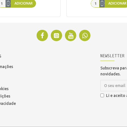
ADICIONAR
ADICIONAR
NEWSLETTER
S
amações
Subscreva para
novidades.
okies
Li e aceito
ições
ivacidade