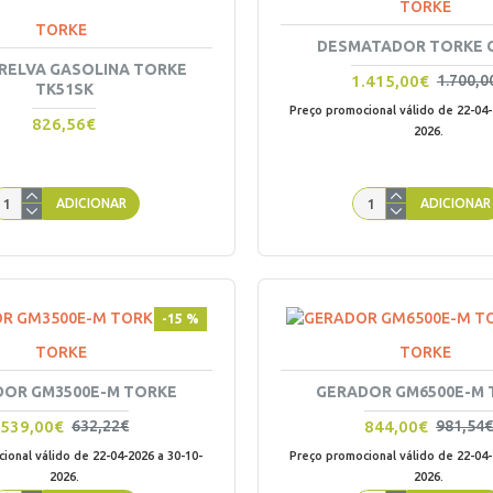
TORKE
TORKE
DESMATADOR TORKE 
RELVA GASOLINA TORKE
1.415,00€
1.700,0
TK51SK
Preço promocional válido de 22-04-
826,56€
2026.
ADICIONAR
ADICIONAR
-15 %
TORKE
TORKE
DOR GM3500E-M TORKE
GERADOR GM6500E-M 
539,00€
844,00€
632,22€
981,54€
ional válido de 22-04-2026 a 30-10-
Preço promocional válido de 22-04-
2026.
2026.