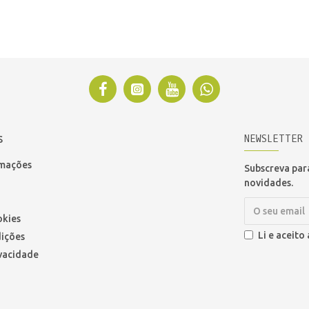
NEWSLETTER
S
amações
Subscreva para
novidades.
okies
Li e aceito
ições
ivacidade