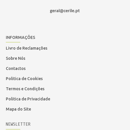
Peso: 5,6 Kg
geral@cerile.pt
Utilização: Corte de erva e relva
Inclui: Disco 3 pontas + cabeça de fio nylon + arnês
Garantia de 3 anos
INFORMAÇÕES
Livro de Reclamações
Sobre Nós
Contactos
Politica de Cookies
Termos e Condições
Politica de Privacidade
Mapa do Site
NEWSLETTER