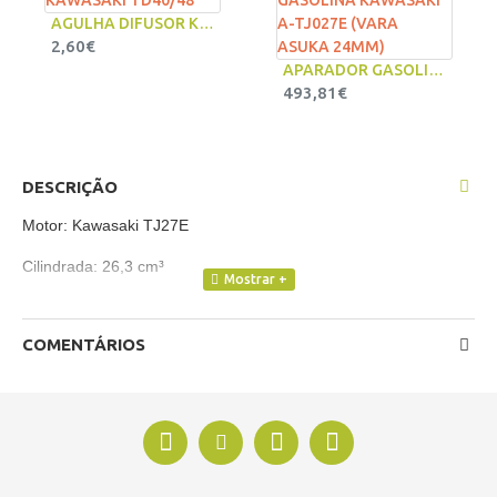
AGULHA DIFUSOR KAWASAKI TD40/48
2,60€
APARADOR GASOLINA KAWASAKI A-TJ027E (VARA ASUKA 24MM)
493,81€
DESCRIÇÃO
Motor: Kawasaki TJ27E
Cilindrada: 26,3 cm³
Potência: 1,03 CV
COMENTÁRIOS
Rotações: 7500 RPM
Depósito de combustível: 500 ml
Tubo: 24 mm
Veio: 7 mm