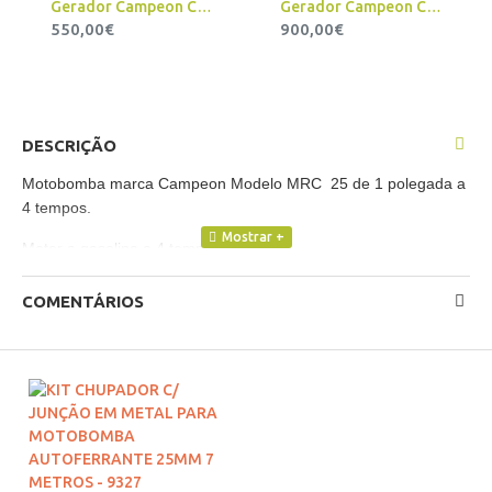
Gerador Campeon CT 3500 A
Gerador Campeon CT 6500 A
550,00€
900,00€
DESCRIÇÃO
Motobomba marca Campeon Modelo MRC 25 de 1 polegada a
4 tempos.
Motor a gasolina a 4 tempos
Cilindrada de 80cc / potência de 1.7cv
COMENTÁRIOS
Boca de entrada e saída de 1 polegada / 25mm
Altura de sucção(fundo do poço) - 6 metros
Altura de elevação até 36 metros
Peso: 13 Kg
Garantia de 3 anos