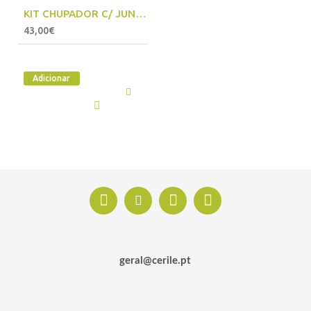
KIT CHUPADOR C/ JUNÇÃO EM METAL PARA MOTOBOMBA AUTOFERRANTE 25MM 7 METROS - 9327
43,00€
Adicionar
geral@cerile.pt