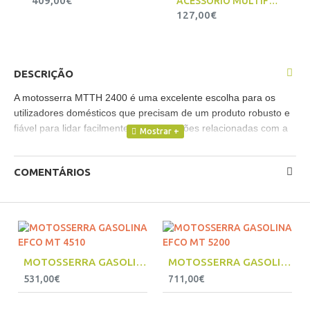
409,00€
ACESSÓRIO MULTIFUNÇÕES CORTA SEBES EFCO D.26MM (DSH2500D-PU)
127,00€
DESCRIÇÃO
A motosserra MTTH 2400 é uma excelente escolha para os
utilizadores domésticos que precisam de um produto robusto e
fiável para lidar facilmente com operações relacionadas com a
poda de plantas, especialmente para arvores de fruto e
oliveiras.
COMENTÁRIOS
Graças á estabilidade de carburação, todas essas operações
de corte também podem ser efetuadas em posições não
tradicionais (máquina inclinada ou virada para baixo).
Sistema "EASYON" de arranque facilitado: reduz os
contragolpes na fase de ignição.
MOTOSSERRA GASOLINA EFCO MT 4510
MOTOSSERRA GASOLINA EFCO MT 5200
531,00€
711,00€
Tensor da corrente lateral para intervir de forma rápida e prática
na tensão da corrente em todas as condições de trabalho.