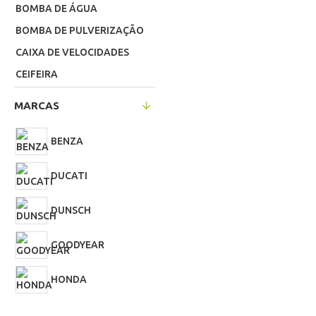
BOMBA DE ÁGUA
BOMBA DE PULVERIZAÇÃO
CAIXA DE VELOCIDADES
CEIFEIRA
CHARRUA / DISCO ENCABAR
MARCAS
CONTRAPESO
DISCOS LATERAIS
BENZA
ENGATE ARADO
DUCATI
FACAS
FECHOS
DUNSCH
FRESAS
GOODYEAR
MANETE ACELERADOR
POLIE DE ARRANQUE
HONDA
RODAS PARA MOTOENXADA
KIPA