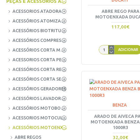
DUCATI
PEÇAS E ACESSORIOS AGRICOLAS
ACESSORIOS ATADORA
ABRE REGO PARA
MOTOENXADA DUCA
ACESSÓRIOS ATOMIZADOR / SOPRADOR
117,00€
ACESSÓRIOS BIOTRITURADOR
ACESSÓRIOS COMPRESSOR AR
ACESSÓRIOS CORTA MATO / DESTROÇADOR
ADICIONAR
ACESSORIOS CORTA PEDRA
ACESSÓRIOS CORTA RELVA
ACESSÓRIOS CORTA SEBES
ACESSÓRIOS GERADORES
ACESSÓRIOS LAVADORA ALTA PRESSÃO
BENZA
ACESSÓRIOS MOTOBOMBAS
ARADO DE AIVECA P
ACESSORIOS MOTOCULTIVADOR
MOTOENXADA BENZA
ACESSÓRIOS MOTOENXADA / TRATOR
1000R3
ABRE REGOS
32,00€