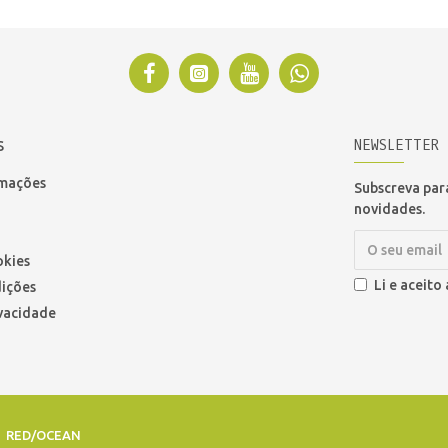
NEWSLETTER
S
amações
Subscreva para
novidades.
okies
Li e aceito
ições
ivacidade
r
RED/OCEAN